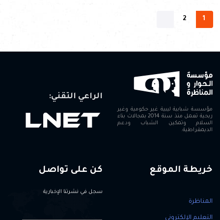
2
1
الراعي التقني:
مؤسسة شبابية ليبية غير حكومية وغير
ربحية تعمل منذ سنة 2014 بمجالات بناء
السلام وتمكين الشباب ودعم
الديمقراطية.
خريطة الموقع
كن على تواصل
سجل في نشرتنا الإخبارية
المناظرة
التعليم الإلكتروني