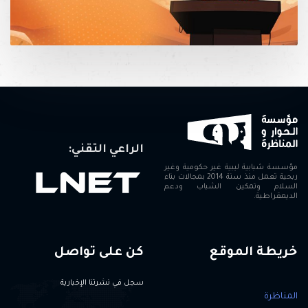
الراعي التقني:
مؤسسة شبابية ليبية غير حكومية وغير
ربحية تعمل منذ سنة 2014 بمجالات بناء
السلام وتمكين الشباب ودعم
الديمقراطية.
خريطة الموقع
كن على تواصل
سجل في نشرتنا الإخبارية
المناظرة