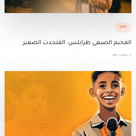
ags
DDA
المخيم الصيفي طرابلس: المتحدث الصغير
3 سنوات ago