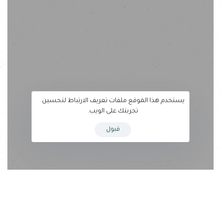
يستخدم هذا الموقع ملفات تعريف الارتباط لتحسين
تجربتك على الويب.
قبول
[dfd_heading style=”style_05″ subtitle=”22 ديسمبر 2018،