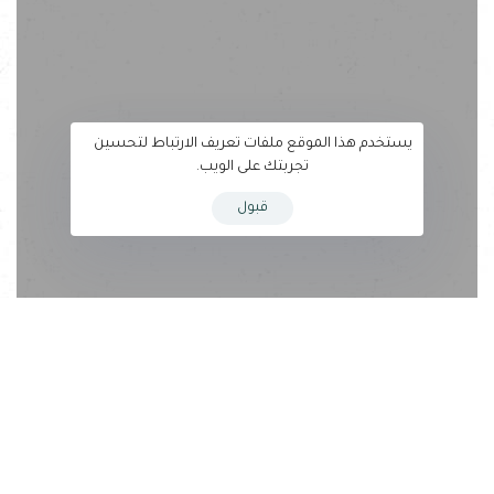
يستخدم هذا الموقع ملفات تعريف الارتباط لتحسين
تجربتك على الويب.
قبول
[dfd_image_layers alignment=”layers-right” periodicity=”3″
tutorials=””
378%22%2C%22layer_animation%22%3A%22fadeIn%22%7D%5D”]