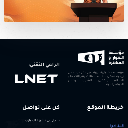
الراعي التقني:
مؤسسة شبابية ليبية غير حكومية وغير
ربحية تعمل منذ سنة 2014 بمجالات بناء
السلام وتمكين الشباب ودعم
الديمقراطية.
خريطة الموقع
كن على تواصل
سجل في نشرتنا الإخبارية
المناظرة